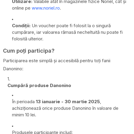
Utilizare:
Valabile atât în magazinele fizice Noriel, cât și
online pe
www.noriel.ro
.
Condiții:
Un voucher poate fi folosit la o singură
cumpărare, iar valoarea rămasă necheltuită nu poate fi
folosită ulterior.
Cum poți participa?
Participarea este simplă și accesibilă pentru toți fanii
Danonino:
Cumpără produse Danonino
În perioada
13 ianuarie - 30 martie 2025
,
achiziționează orice produse Danonino în valoare de
minim 10 lei.
Produsele participante includ: