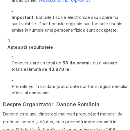
al campaniei:
www.Danonino.ro/promotii
.
Important:
Bonurile fiscale electronice sau copiile nu
sunt valabile. Doar bonurile originale sau facturile fiscale
emise în numele unei persoane fizice sunt acceptate.
Așteaptă rezultatele
Concursul are un total de
56 de premii
, cu o valoare
totală estimată de
43.878 lei
.
Premiile vor fi validate și acordate conform regulamentului
oficial al campaniei.
Despre Organizator: Danone România
Danone este unul dintre cei mai mari producători mondiali de
produse lactate și băuturi, cu o prezență impresionantă în
peste 120 de țări. În România, Danone activează din 1996,