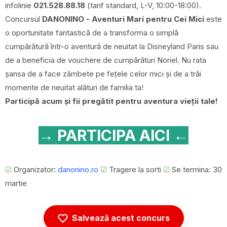
infolinie
021.528.88.18
(tarif standard, L-V, 10:00-18:00).
Concursul
DANONINO - Aventuri Mari pentru Cei Mici
este
o oportunitate fantastică de a transforma o simplă
cumpărătură într-o aventură de neuitat la Disneyland Paris sau
de a beneficia de vouchere de cumpărături Noriel. Nu rata
șansa de a face zâmbete pe fețele celor mici și de a trăi
momente de neuitat alături de familia ta!
Participă acum și fii pregătit pentru aventura vieții tale!
→ PARTICIPA AICI ←
☑
Organizator:
danonino.ro
☑
Tragere la sorti
☑
Se termina: 30
martie
Salvează acest concurs