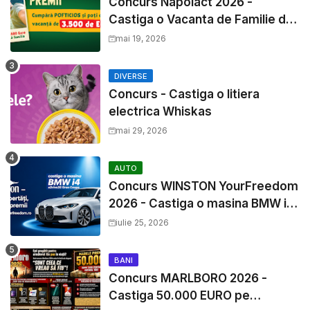
Concurs Napolact 2026 -
Castiga o Vacanta de Familie de
3500 Euro
mai 19, 2026
DIVERSE
Concurs - Castiga o litiera
electrica Whiskas
mai 29, 2026
AUTO
Concurs WINSTON YourFreedom
2026 - Castiga o masina BMW i4
si mii de premii cash
iulie 25, 2026
BANI
Concurs MARLBORO 2026 -
Castiga 50.000 EURO pe