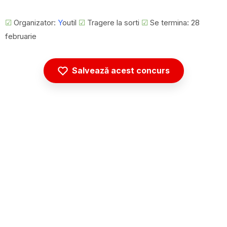
☑
Organizator:
Y
outil
☑
Tragere la sorti
☑
Se termina: 28
februarie
Salvează acest concurs