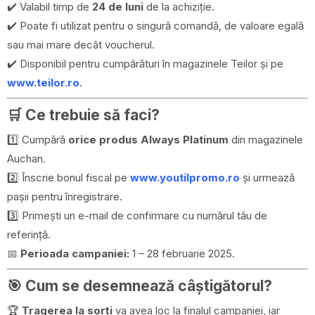
✔️ Valabil timp de
24 de luni
de la achiziție.
✔️ Poate fi utilizat pentru o singură comandă, de valoare egală
sau mai mare decât voucherul.
✔️ Disponibil pentru cumpărături în magazinele Teilor și pe
www.teilor.ro
.
🛒
Ce trebuie să faci?
1️⃣ Cumpără
orice produs Always Platinum
din magazinele
Auchan.
2️⃣ Înscrie bonul fiscal pe
www.youtilpromo.ro
și urmează
pașii pentru înregistrare.
3️⃣ Primești un e-mail de confirmare cu numărul tău de
referință.
📅
Perioada campaniei:
1 – 28 februarie 2025.
🎯
Cum se desemnează câștigătorul?
🏆
Tragerea la sorți
va avea loc la finalul campaniei, iar