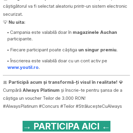
câștigătorul va fi selectat aleatoriu printr-un sistem electronic
securizat.
💡
Nu uita:
Campania este valabilă doar în
magazinele Auchan
participante.
Fiecare participant poate câștiga
un singur premiu
.
Înscrierea este valabilă doar cu un cont activ pe
www.youtil.ro
.
🎀
Participă acum și transformă-ți visul în realitate!
💎
Cumpără
Always Platinum
și înscrie-te pentru șansa de a
câștiga un voucher Teilor de 3.000 RON!
#AlwaysPlatinum #Concurs #Teilor #StrăluceșteCuAlways
→ PARTICIPA AICI ←