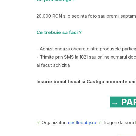
20.000 RON si o sedinta foto sau premii saptam
Ce trebuie sa faci ?
- Achizitioneaza oricare dintre produsele parti
- Trimite prin SMS la 1821 sau online numarul d
ai facut achizitia
Inscrie bonul fiscal si Castiga momente un
→ PAR
☑
Organizator:
nestlebaby.ro
☑
Tragere la sorti