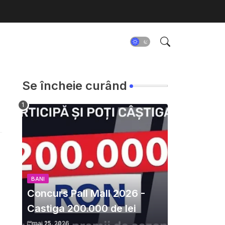
Se încheie curând
BANI
Concurs Pall Mall 2026 -
Castiga 200.000 de lei
mai 25, 2026