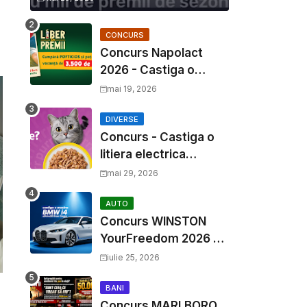
CONCURS
Concurs Napolact
2026 - Castiga o
Vacanta de Familie de
mai 19, 2026
3500 Euro
DIVERSE
Concurs - Castiga o
litiera electrica
Whiskas
mai 29, 2026
AUTO
Concurs WINSTON
YourFreedom 2026 -
Castiga o masina
iulie 25, 2026
BMW i4 si mii de
premii cash
BANI
Concurs MARLBORO