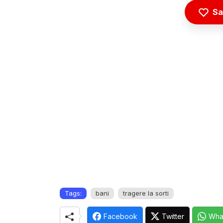
Sa
Tags:
bani
tragere la sorti
Facebook
Twitter
Wha