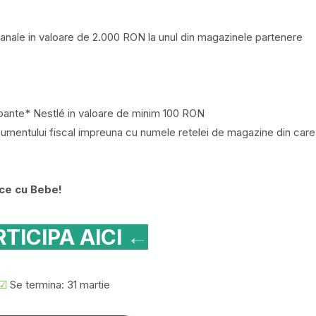
anale in valoare de 2.000 RON la unul din magazinele partenere
cipante* Nestlé in valoare de minim 100 RON
ocumentului fiscal impreuna cu numele retelei de magazine din care
ice cu Bebe!
TICIPA AICI ←
☑
Se termina: 31 martie