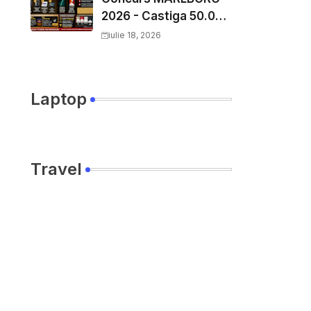
2026 - Castiga 50.000
EURO pe
iulie 18, 2026
YourDecision.ro
Laptop
Travel