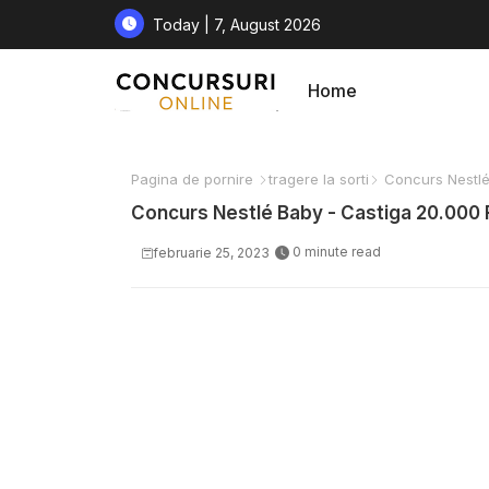
Today | 7, August 2026
Home
Pagina de pornire
tragere la sorti
Concurs Nestlé 
Concurs Nestlé Baby - Castiga 20.000 R
0 minute read
februarie 25, 2023