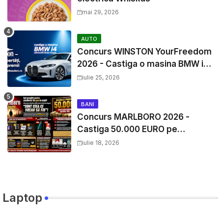
mai 29, 2026
AUTO
Concurs WINSTON YourFreedom
2026 - Castiga o masina BMW i4
si mii de premii cash
iulie 25, 2026
BANI
Concurs MARLBORO 2026 -
Castiga 50.000 EURO pe
YourDecision.ro
iulie 18, 2026
Laptop