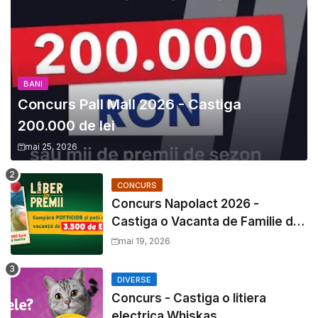
BANI
Concurs Pall Mall 2026 - Castiga
200.000 de lei
mai 25, 2026
CONCURS
Concurs Napolact 2026 -
Castiga o Vacanta de Familie de
3500 Euro
mai 19, 2026
DIVERSE
Concurs - Castiga o litiera
electrica Whiskas