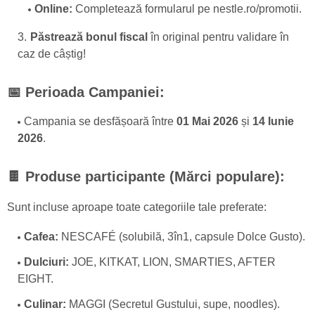
Online:
Completează formularul pe
nestle.ro/promotii
.
Păstrează bonul fiscal
în original pentru validare în
caz de câștig!
📅 Perioada Campaniei:
Campania se desfășoară între
01 Mai 2026
și
14 Iunie
2026
.
🍫 Produse participante (Mărci populare):
Sunt incluse aproape toate categoriile tale preferate:
Cafea:
NESCAFÉ (solubilă, 3în1, capsule Dolce Gusto).
Dulciuri:
JOE, KITKAT, LION, SMARTIES, AFTER
EIGHT.
Culinar:
MAGGI (Secretul Gustului, supe, noodles).