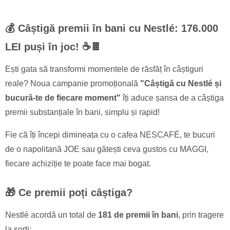
💰 Câștigă premii în bani cu Nestlé: 176.000
LEI puși în joc! ☕🍫
Ești gata să transformi momentele de răsfăț în câștiguri
reale? Noua campanie promoțională
"Câștigă cu Nestlé și
bucură-te de fiecare moment"
îți aduce șansa de a câștiga
premii substanțiale în bani, simplu și rapid!
Fie că îți începi dimineața cu o cafea NESCAFÉ, te bucuri
de o napolitană JOE sau gătești ceva gustos cu MAGGI,
fiecare achiziție te poate face mai bogat.
🎁 Ce premii poți câștiga?
Nestlé acordă un total de
181 de premii în bani
, prin tragere
la sorți: