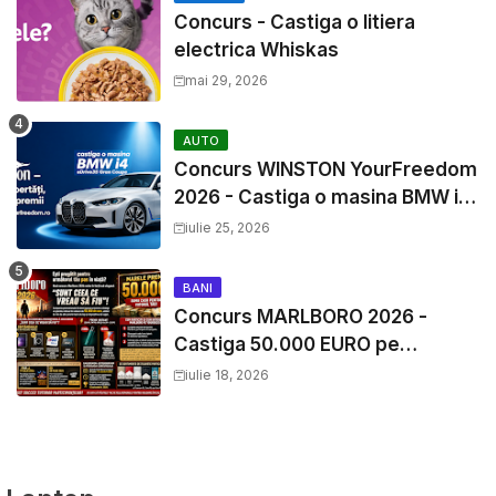
Concurs - Castiga o litiera
electrica Whiskas
mai 29, 2026
AUTO
Concurs WINSTON YourFreedom
2026 - Castiga o masina BMW i4
si mii de premii cash
iulie 25, 2026
BANI
Concurs MARLBORO 2026 -
Castiga 50.000 EURO pe
YourDecision.ro
iulie 18, 2026