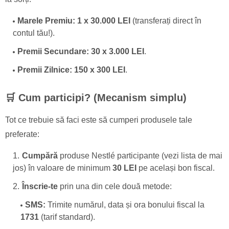
Marele Premiu:
1 x 30.000 LEI
(transferați direct în
contul tău!).
Premii Secundare:
30 x 3.000 LEI
.
Premii Zilnice:
150 x 300 LEI
.
🛒 Cum participi? (Mecanism simplu)
Tot ce trebuie să faci este să cumperi produsele tale
preferate:
Cumpără
produse Nestlé participante (vezi lista de mai
jos) în valoare de minimum
30 LEI
pe același bon fiscal.
Înscrie-te
prin una din cele două metode:
SMS:
Trimite numărul, data și ora bonului fiscal la
1731
(tarif standard).