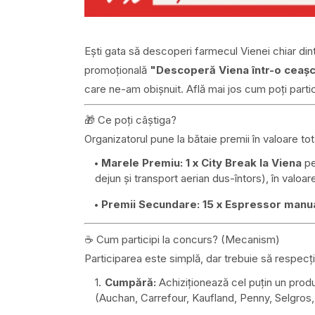
Ești gata să descoperi farmecul Vienei chiar d
promoțională
"Descoperă Viena într-o ceașc
care ne-am obișnuit. Află mai jos cum poți partic
🎁 Ce poți câștiga?
Organizatorul pune la bătaie premii în valoare to
Marele Premiu:
1 x City Break la Viena
pe
dejun și transport aerian dus-întors), în valo
Premii Secundare:
15 x Espressor manua
☕ Cum participi la concurs? (Mecanism)
Participarea este simplă, dar trebuie să respecți 
Cumpără:
Achiziționează cel puțin un pro
(Auchan, Carrefour, Kaufland, Penny, Selgros,