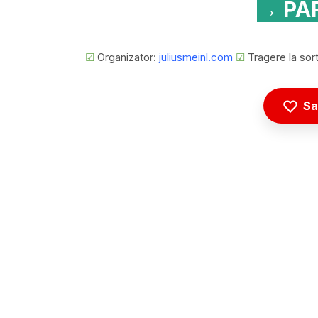
→ PAR
☑
Organizator:
juliusmeinl.com
☑
Tragere la sor
Sa