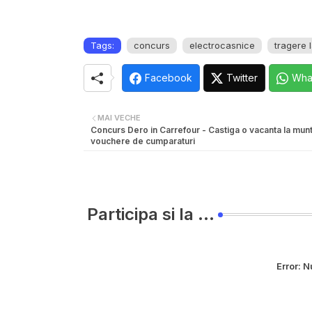
Tags:
concurs
electrocasnice
tragere l
Facebook
Twitter
Wha
MAI VECHE
Concurs Dero in Carrefour - Castiga o vacanta la mun
vouchere de cumparaturi
Participa si la ...
Error:
Nu