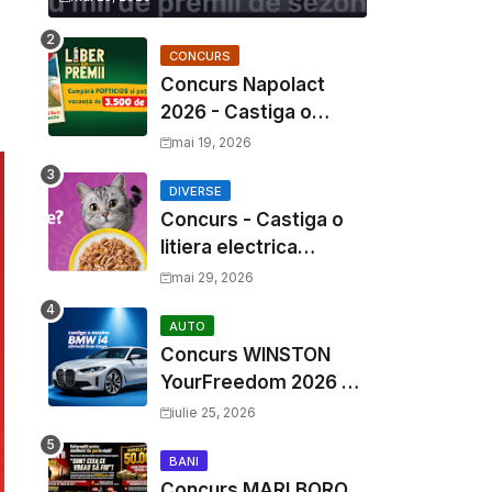
CONCURS
Concurs Napolact
2026 - Castiga o
Vacanta de Familie de
mai 19, 2026
3500 Euro
DIVERSE
Concurs - Castiga o
litiera electrica
Whiskas
mai 29, 2026
AUTO
Concurs WINSTON
YourFreedom 2026 -
Castiga o masina
iulie 25, 2026
BMW i4 si mii de
premii cash
BANI
Concurs MARLBORO