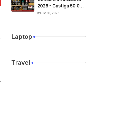
2026 - Castiga 50.000
EURO pe
iulie 18, 2026
YourDecision.ro
Laptop
Travel