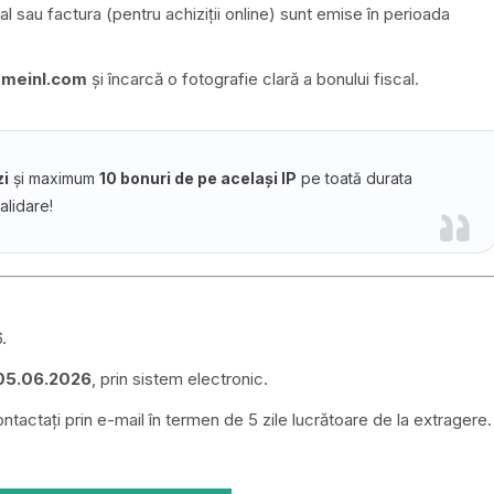
l sau factura (pentru achiziții online) sunt emise în perioada
usmeinl.com
și încarcă o fotografie clară a bonului fiscal.
zi
și maximum
10 bonuri de pe același IP
pe toată durata
alidare!
6.
05.06.2026
, prin sistem electronic.
ntactați prin e-mail în termen de 5 zile lucrătoare de la extragere