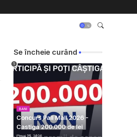
Se încheie curând
BANI
Concurs Pall Mall 2026 -
Castiga 200.000 de lei
mai 25, 2026