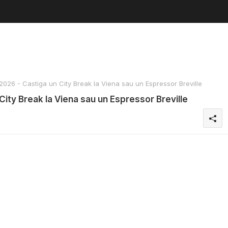
026 - Castiga un City Break la Viena sau un Espressor Breville
City Break la Viena sau un Espressor Breville