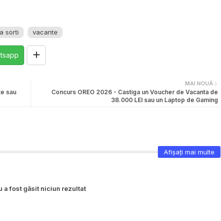
a sorti
vacante
tsapp
MAI NOUĂ
te sau
Concurs OREO 2026 - Castiga un Voucher de Vacanta de
38.000 LEI sau un Laptop de Gaming
Afișați mai multe
 a fost găsit niciun rezultat