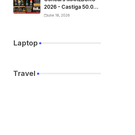
2026 - Castiga 50.000
EURO pe
iulie 18, 2026
YourDecision.ro
Laptop
Travel