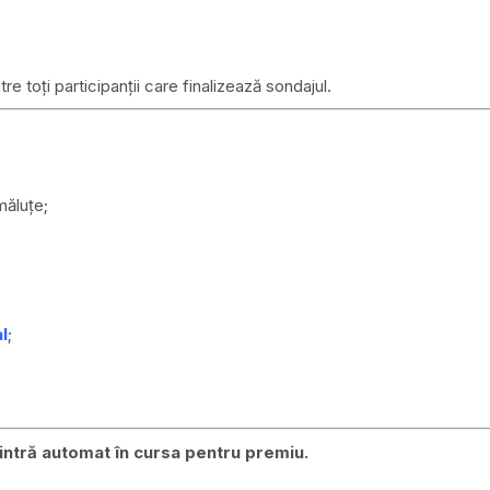
ntre toți participanții care finalizează sondajul.
măluțe;
l
;
intră automat în cursa pentru premiu.