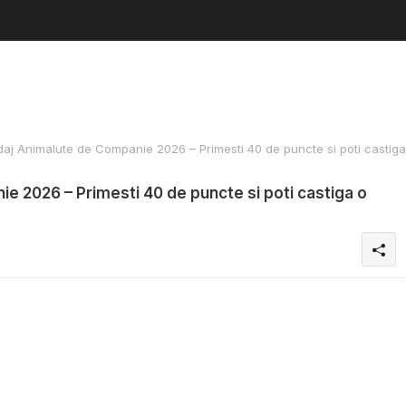
j Animalute de Companie 2026 – Primesti 40 de puncte si poti castiga
 2026 – Primesti 40 de puncte si poti castiga o