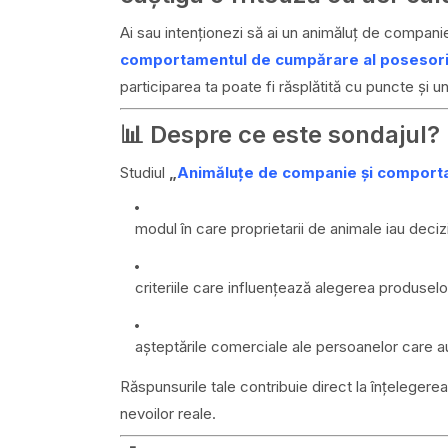
Ai sau intenționezi să ai un animăluț de compani
comportamentul de cumpărare al posesori
participarea ta poate fi răsplătită cu puncte și un
📊 Despre ce este sondajul?
Studiul
„
Animăluțe de companie și compor
modul în care proprietarii de animale iau deci
criteriile care influențează alegerea produselo
așteptările comerciale ale persoanelor care 
Răspunsurile tale contribuie direct la înțelegerea
nevoilor reale.