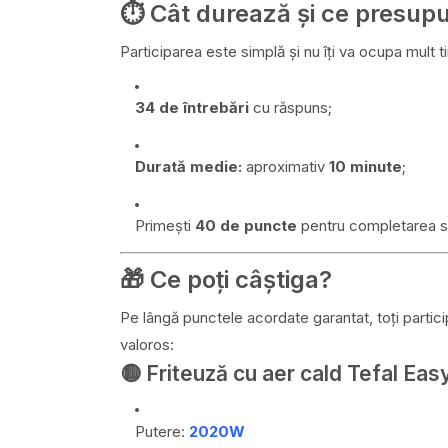
⏱️ Cât durează și ce presup
Participarea este simplă și nu îți va ocupa mult t
34 de întrebări
cu răspuns;
Durată medie:
aproximativ
10 minute
;
Primești
40 de puncte
pentru completarea so
🎁 Ce poți câștiga?
Pe lângă punctele acordate garantat, toți particip
valoros:
🟡 Friteuză cu aer cald Tefal E
Putere:
2020W