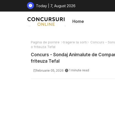
Today | 7, August 2026
Home
Pagina de pornire
tragere la sorti
Concurs - Sonda
o friteuza Tefal
Concurs - Sondaj Animalute de Companie
friteuza Tefal
1 minute read
februarie 05, 2026