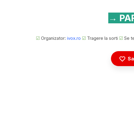
→ PAR
☑
Organizator:
ivox.ro
☑
Tragere la sorti
☑
Se te
Sa