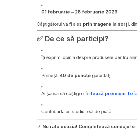
01 februarie – 28 februarie 2026
Câștigătorul va fi ales
prin tragere la sorți
, di
✅ De ce să participi?
Îți exprimi opinia despre produsele pentru ani
Primești
40 de puncte
garantat;
Ai șansa să câștigi o
friteuză premium Tefa
Contribui la un studiu real de piață.
📌
Nu rata ocazia! Completează sondajul și 