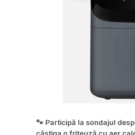
🐾 Participă la sondajul des
câștiga o friteuză cu aer cal