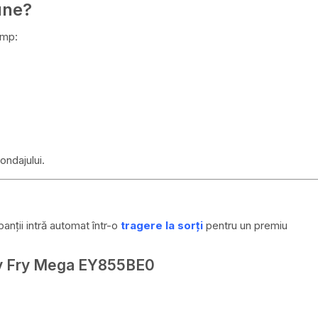
une?
imp:
ndajului.
anții intră automat într-o
tragere la sorți
pentru un premiu
asy Fry Mega EY855BE0