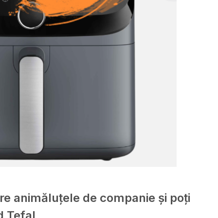
pre animăluțele de companie și poți
d Tefal