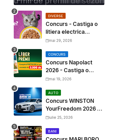
DIVERSE
Concurs - Castiga o
litiera electrica
Whiskas
mai 29, 2026
CONCURS
Concurs Napolact
2026 - Castiga o
Vacanta de Familie de
mai 19, 2026
3500 Euro
AUTO
Concurs WINSTON
YourFreedom 2026 -
Castiga o masina
iulie 25, 2026
BMW i4 si mii de
premii cash
BANI
Concurs MARLBORO