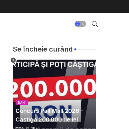
Se încheie curând
BANI
Concurs Pall Mall 2026 -
Castiga 200.000 de lei
mai 25, 2026