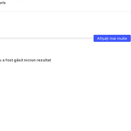
arfe
Afișați mai multe
 a fost găsit niciun rezultat