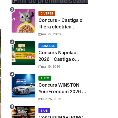
DIVERSE
Concurs - Castiga o
litiera electrica
Whiskas
mai 29, 2026
CONCURS
Concurs Napolact
2026 - Castiga o
Vacanta de Familie de
mai 19, 2026
3500 Euro
AUTO
Concurs WINSTON
YourFreedom 2026 -
Castiga o masina
iulie 25, 2026
BMW i4 si mii de
premii cash
BANI
Concurs MARLBORO