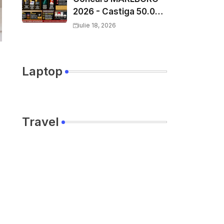
2026 - Castiga 50.000
EURO pe
iulie 18, 2026
YourDecision.ro
Laptop
Travel