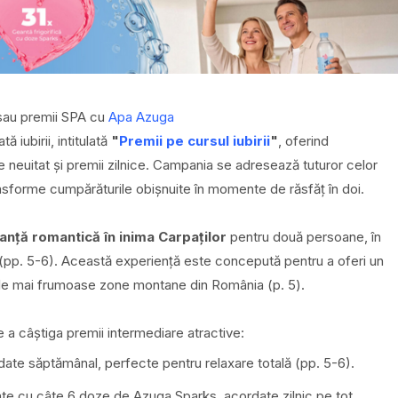
au premii SPA cu
Apa Azuga
iubirii, intitulată
"
Premii pe cursul iubirii
"
, oferind
 neuitat și premii zilnice. Campania se adresează tuturor celor
ansforme cumpărăturile obișnuite în momente de răsfăț în doi.
anță romantică în inima Carpaților
pentru două persoane, în
(pp. 5-6). Această experiență este concepută pentru a oferi un
cele mai frumoase zone montane din România (p. 5).
 a câștiga premii intermediare atractive:
date săptămânal, perfecte pentru relaxare totală (pp. 5-6).
ate cu câte 6 doze de Azuga Sparks, acordate zilnic pe tot