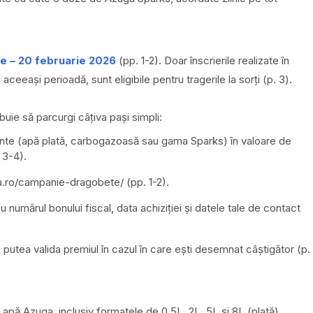
ie – 20 februarie 2026
(pp. 1-2). Doar înscrierile realizate în
aceeași perioadă, sunt eligibile pentru tragerile la sorți (p. 3).
buie să parcurgi câțiva pași simpli:
nte (apă plată, carbogazoasă sau gama Sparks) în valoare de
 3-4).
.ro/campanie-dragobete/
(pp. 1-2).
u numărul bonului fiscal, data achiziției și datele tale de contact
a putea valida premiul în cazul în care ești desemnat câștigător (p.
pă Azuga, inclusiv formatele de 0.5L, 2L, 5L și 8L (plată),