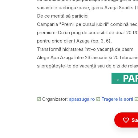
variantele carbogazoase, gama Azuga Sparks (
De ce merită să participi
Campania "Premii pe cursul iubirii" combină neces
premium. Cu un prag de accesibil de doar 20 RON
pentru orice client Azuga (pp. 3, 6).
Transformă hidratarea într-o vacanță de basm
Alege Apa Azuga între 23 ianuarie și 20 februa
și pregătește-te de vacanță sau de o zi de relax
→ PAR
☑
Organizator:
apaazuga.ro
☑
Tragere la sorti
Sa