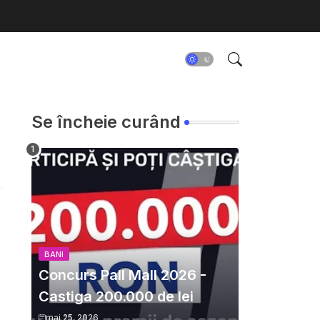
Se încheie curând
BANI
Concurs Pall Mall 2026 -
Castiga 200.000 de lei
mai 25, 2026