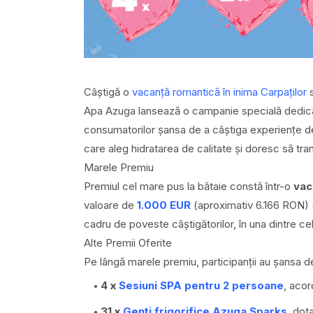
Câștigă o
vacanță romantică în inima Carpaților
s
Apa Azuga lansează o campanie specială dedicată 
consumatorilor șansa de a câștiga experiențe de
care aleg hidratarea de calitate și doresc să tr
Marele Premiu
Premiul cel mare pus la bătaie constă într-o
vac
valoare de
1.000 EUR
(aproximativ 6.166 RON) 
cadru de poveste câștigătorilor, în una dintre 
Alte Premii Oferite
Pe lângă marele premiu, participanții au șansa de
4 x
Sesiuni SPA pentru 2 persoane
, acor
31 x
Genți frigorifice Azuga Sparks
, dot