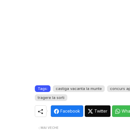
Tags:
castiga vacanta la munte
concurs a
tragere la sorti
Facebook
Twitter
Wha
MAI VECHE