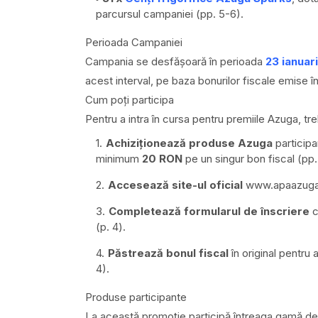
parcursul campaniei (pp. 5-6).
Perioada Campaniei
Campania se desfășoară în perioada
23 ianuar
acest interval, pe baza bonurilor fiscale emise în 
Cum poți participa
Pentru a intra în cursa pentru premiile Azuga, tre
Achiziționează produse Azuga
participa
minimum
20 RON
pe un singur bon fiscal (pp.
Accesează site-ul oficial
www.apaazuga
Completează formularul de înscriere
c
(p. 4).
Păstrează bonul fiscal
în original pentru 
4).
Produse participante
La această promoție participă întreaga gamă de a