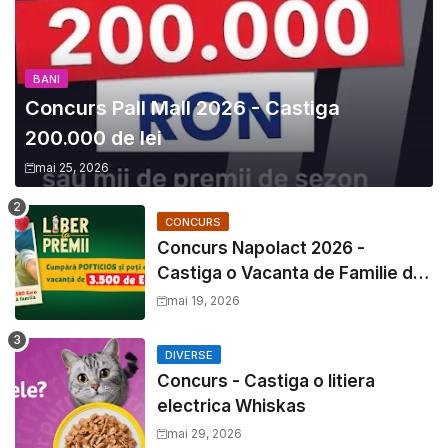
BANI
Concurs Pall Mall 2026 - Castiga
200.000 de lei
mai 25, 2026
CONCURS
Concurs Napolact 2026 -
Castiga o Vacanta de Familie de
3500 Euro
mai 19, 2026
DIVERSE
Concurs - Castiga o litiera
electrica Whiskas
mai 29, 2026