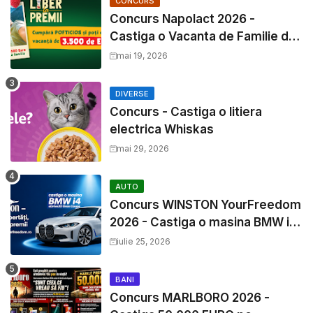
CONCURS
Concurs Napolact 2026 -
Castiga o Vacanta de Familie de
3500 Euro
mai 19, 2026
DIVERSE
Concurs - Castiga o litiera
electrica Whiskas
mai 29, 2026
AUTO
Concurs WINSTON YourFreedom
2026 - Castiga o masina BMW i4
si mii de premii cash
iulie 25, 2026
BANI
Concurs MARLBORO 2026 -