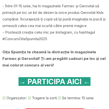
- Între 01-15 iunie, hai în magazinele Farmec și Gerovital să
primești pe loc un kit de desen la orice produs Gerovital Kids
cumpărat. Încurajează-ți copiii să își pună imaginația la joacă și
urmează calea cea mai scurtă către premii magice
- Postează creația celui mic pe Instagram, cu hashtagul
#ConcursOitaSpumita2025
Oița Spumița te cheamă la distracție în magazinele
Farmec și Gerovital! Ți-am pregătit cadouri pe loc și cel
mai colorat concurs al verii!
→ PARTICIPA AICI ←
☑
Organizator:
☑
Tragere la sorti
☑
Se termina: 15 iunie