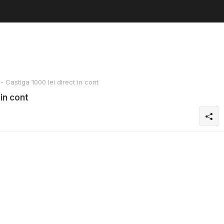
 Castiga 1000 lei direct in cont
in cont