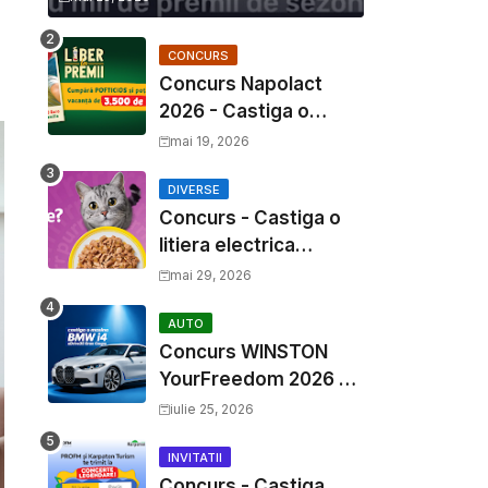
CONCURS
Concurs Napolact
2026 - Castiga o
Vacanta de Familie de
mai 19, 2026
3500 Euro
DIVERSE
Concurs - Castiga o
litiera electrica
Whiskas
mai 29, 2026
AUTO
Concurs WINSTON
YourFreedom 2026 -
Castiga o masina
iulie 25, 2026
BMW i4 si mii de
premii cash
INVITATII
Concurs - Castiga