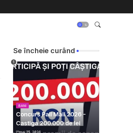
Se încheie curând
BANI
Concurs Pall Mall 2026 -
Castiga 200.000 de lei
mai 25, 2026