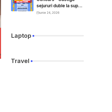
sejururi duble la super
concerte in Europa
iunie 24, 2026
Laptop
Travel