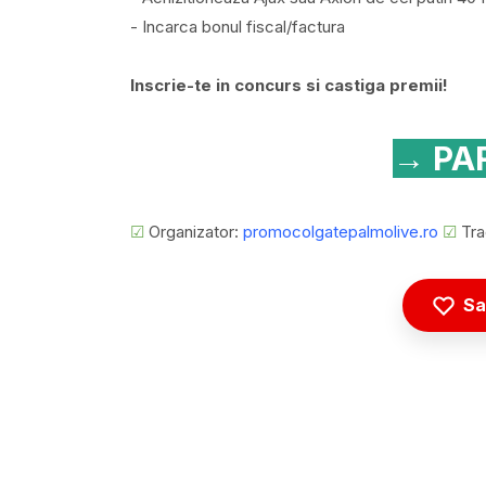
- Incarca bonul fiscal/factura
Inscrie-te in concurs si castiga premii!
→ PAR
☑
Organizator:
promocolgatepalmolive.ro
☑
Tra
Sa