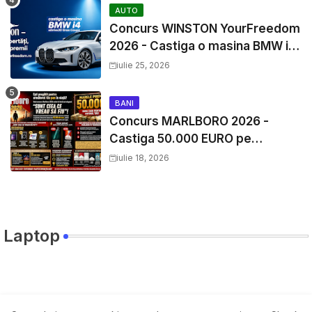
AUTO
Concurs WINSTON YourFreedom
2026 - Castiga o masina BMW i4
si mii de premii cash
iulie 25, 2026
BANI
Concurs MARLBORO 2026 -
Castiga 50.000 EURO pe
YourDecision.ro
iulie 18, 2026
Laptop
Travel