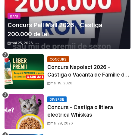
BANI
Concurs Pall Mall 2026 - Castiga
200.000 de lei
mai 25, 2026
CONCURS
Concurs Napolact 2026 -
Castiga o Vacanta de Familie de
3500 Euro
mai 19, 2026
DIVERSE
Concurs - Castiga o litiera
electrica Whiskas
mai 29, 2026