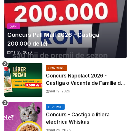
BANI
Concurs Pall Mall 2026 - Castiga
200.000 de lei
mai 25, 2026
CONCURS
Concurs Napolact 2026 -
Castiga o Vacanta de Familie de
3500 Euro
mai 19, 2026
DIVERSE
Concurs - Castiga o litiera
electrica Whiskas
mai 29, 2026