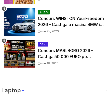
AUTO
Concurs WINSTON YourFreedom
2026 - Castiga o masina BMW i4
si mii de premii cash
iulie 25, 2026
BANI
Concurs MARLBORO 2026 -
Castiga 50.000 EURO pe
YourDecision.ro
iulie 18, 2026
Laptop