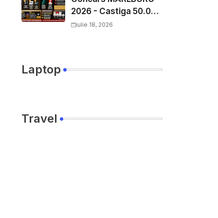
2026 - Castiga 50.000
EURO pe
iulie 18, 2026
YourDecision.ro
Laptop
Travel