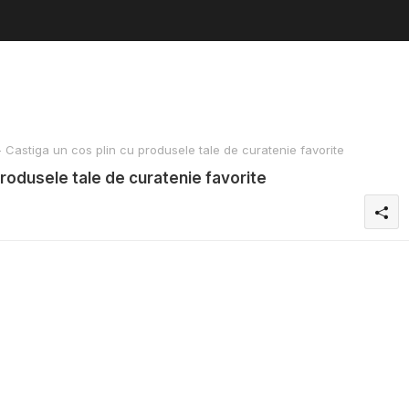
 Castiga un cos plin cu produsele tale de curatenie favorite
produsele tale de curatenie favorite