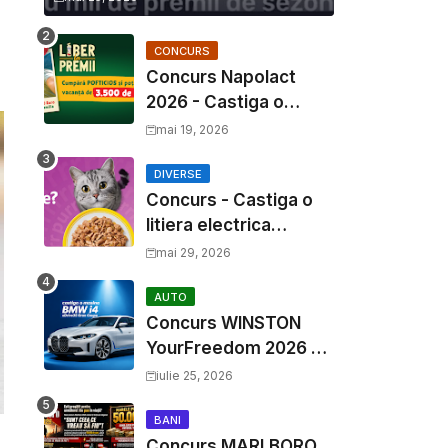
CONCURS
Concurs Napolact
2026 - Castiga o
Vacanta de Familie de
mai 19, 2026
3500 Euro
DIVERSE
Concurs - Castiga o
litiera electrica
Whiskas
mai 29, 2026
AUTO
Concurs WINSTON
YourFreedom 2026 -
Castiga o masina
iulie 25, 2026
BMW i4 si mii de
premii cash
BANI
Concurs MARLBORO