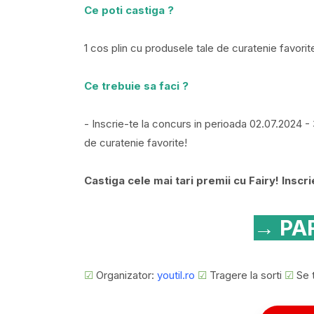
Ce poti castiga ?
1 cos plin cu produsele tale de curatenie favorit
Ce trebuie sa faci ?
- Inscrie-te la concurs in perioada 02.07.2024 - 
de curatenie favorite!
Castiga cele mai tari premii cu Fairy! Inscri
→ PAR
☑
Organizator:
youtil.ro
☑
Tragere la sorti
☑
Se t