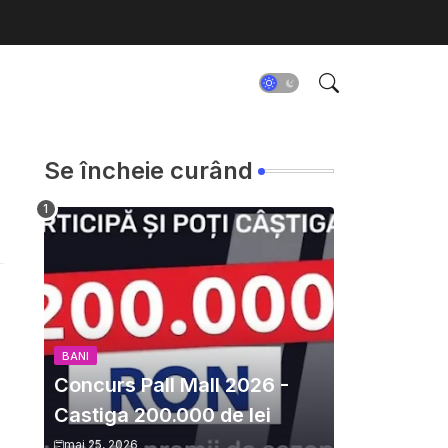
Se încheie curând
BANI
Concurs Pall Mall 2026 -
Castiga 200.000 de lei
mai 25, 2026