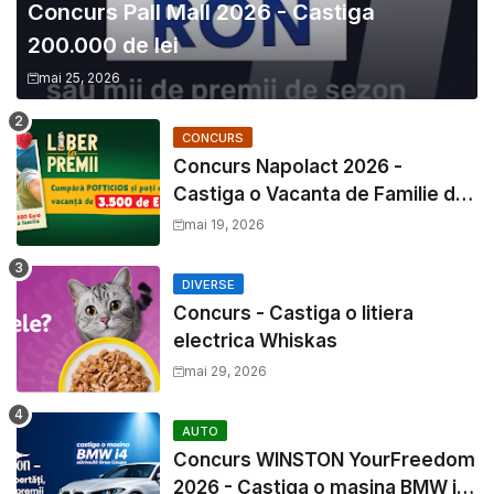
Concurs Pall Mall 2026 - Castiga
200.000 de lei
mai 25, 2026
CONCURS
Concurs Napolact 2026 -
Castiga o Vacanta de Familie de
3500 Euro
mai 19, 2026
DIVERSE
Concurs - Castiga o litiera
electrica Whiskas
mai 29, 2026
AUTO
Concurs WINSTON YourFreedom
2026 - Castiga o masina BMW i4