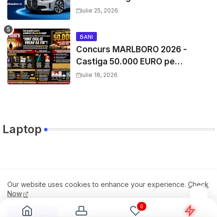
si mii de premii cash
iulie 25, 2026
BANI
Concurs MARLBORO 2026 -
Castiga 50.000 EURO pe
YourDecision.ro
iulie 18, 2026
Laptop
Travel
Our website uses cookies to enhance your experience.
Check
Now
0
Ok, Go it!