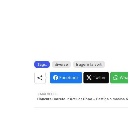
Tags:
diverse
tragere la sorti
Facebook
Twitter
Wha
MAI VECHE
Concurs Carrefour Act For Good - Castiga o masina A