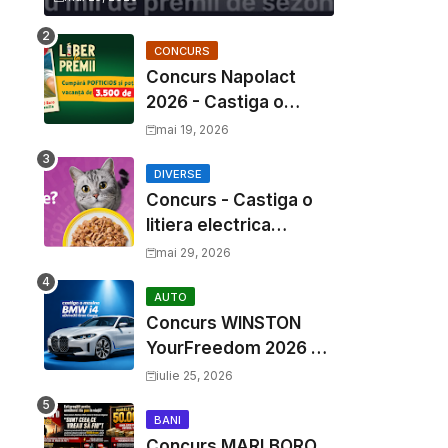
CONCURS
Concurs Napolact
2026 - Castiga o
Vacanta de Familie de
mai 19, 2026
3500 Euro
DIVERSE
Concurs - Castiga o
litiera electrica
Whiskas
mai 29, 2026
AUTO
Concurs WINSTON
YourFreedom 2026 -
Castiga o masina
iulie 25, 2026
BMW i4 si mii de
premii cash
BANI
Concurs MARLBORO