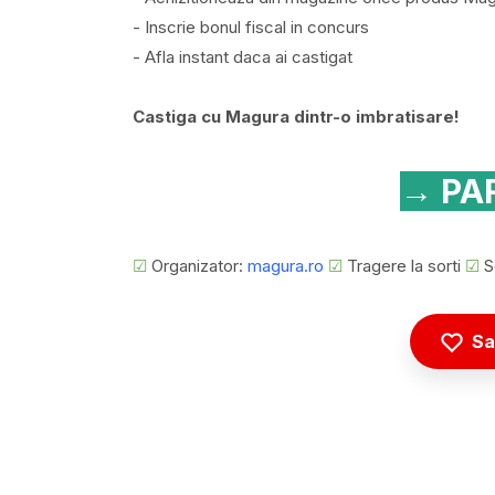
- Inscrie bonul fiscal in concurs
- Afla instant daca ai castigat
Castiga cu Magura dintr-o imbratisare!
→ PAR
☑
Organizator:
magura.ro
☑
Tragere la sorti
☑
Se
Sa