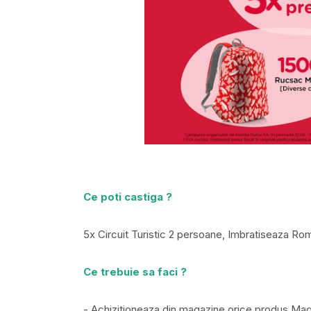
Ce poti castiga ?
5x Circuit Turistic 2 persoane, Imbratiseaza R
Ce trebuie sa faci ?
- Achizitioneaza din magazine orice produs Ma