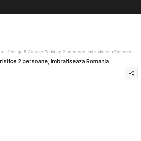
- Castiga 5 Circuite Turistice 2 persoane, Imbratiseaza Romania
ristice 2 persoane, Imbratiseaza Romania