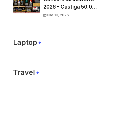
2026 - Castiga 50.000
EURO pe
iulie 18, 2026
YourDecision.ro
Laptop
Travel