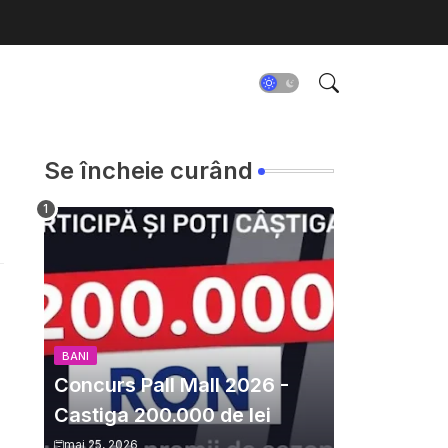
Se încheie curând
BANI
Concurs Pall Mall 2026 -
Castiga 200.000 de lei
mai 25, 2026