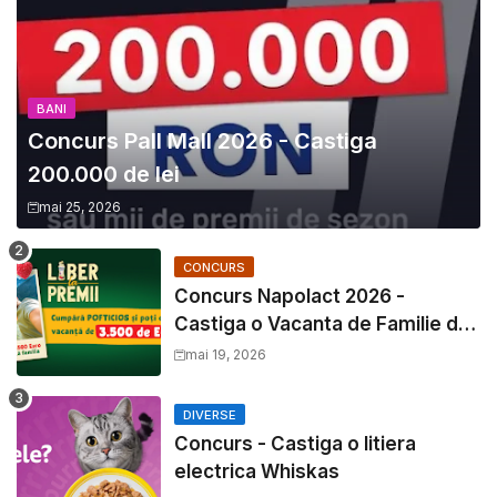
BANI
Concurs Pall Mall 2026 - Castiga
200.000 de lei
mai 25, 2026
CONCURS
Concurs Napolact 2026 -
Castiga o Vacanta de Familie de
3500 Euro
mai 19, 2026
DIVERSE
Concurs - Castiga o litiera
electrica Whiskas