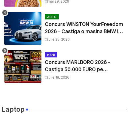
mai 29, 2026
AUTO
Concurs WINSTON YourFreedom
2026 - Castiga o masina BMW i4
si mii de premii cash
iulie 25, 2026
BANI
Concurs MARLBORO 2026 -
Castiga 50.000 EURO pe
YourDecision.ro
iulie 18, 2026
Laptop