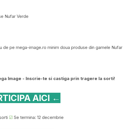
se Nufar Verde
au de pe mega-image.ro minim doua produse din gamele Nufar
 Image - Inscrie-te si castiga prin tragere la sorti!
TICIPA AICI ←
sorti
☑
Se termina: 12 decembrie