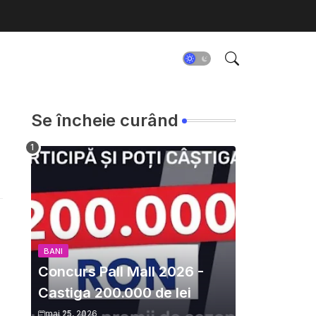
Se încheie curând
BANI
Concurs Pall Mall 2026 -
Castiga 200.000 de lei
mai 25, 2026