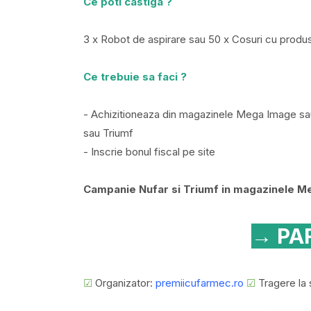
Ce poti castiga ?
3 x Robot de aspirare sau 50 x Cosuri cu produ
Ce trebuie sa faci ?
- Achizitioneaza din magazinele Mega Image s
sau Triumf
- Inscrie bonul fiscal pe site
Campanie Nufar si Triumf in magazinele Mega
→ PAR
☑
Organizator:
premiicufarmec.ro
☑
Tragere la 