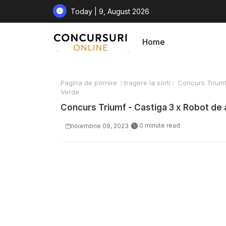
Today | 9, August 2026
Home
Pagina de pornire
tragere la sorti
Concurs Triumf 
Verde
Concurs Triumf - Castiga 3 x Robot de 
0 minute read
noiembrie 09, 2023