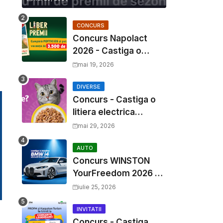
CONCURS
Concurs Napolact
2026 - Castiga o
Vacanta de Familie de
mai 19, 2026
3500 Euro
DIVERSE
Concurs - Castiga o
litiera electrica
Whiskas
mai 29, 2026
AUTO
Concurs WINSTON
YourFreedom 2026 -
Castiga o masina
iulie 25, 2026
BMW i4 si mii de
premii cash
INVITATII
Concurs - Castiga