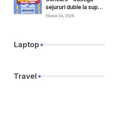
sejururi duble la super
concerte in Europa
iunie 24, 2026
Laptop
Travel