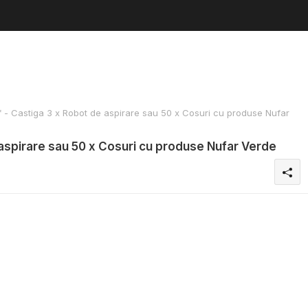
- Castiga 3 x Robot de aspirare sau 50 x Cosuri cu produse Nufar
aspirare sau 50 x Cosuri cu produse Nufar Verde