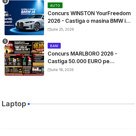
AUTO
Concurs WINSTON YourFreedom
2026 - Castiga o masina BMW i4
si mii de premii cash
iulie 25, 2026
BANI
Concurs MARLBORO 2026 -
Castiga 50.000 EURO pe
YourDecision.ro
iulie 18, 2026
Laptop
Travel