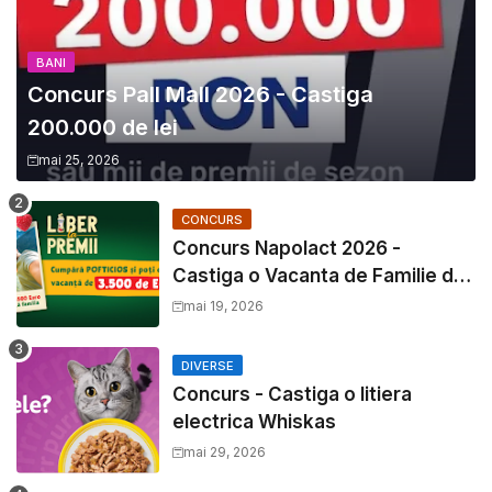
BANI
Concurs Pall Mall 2026 - Castiga
200.000 de lei
mai 25, 2026
CONCURS
Concurs Napolact 2026 -
Castiga o Vacanta de Familie de
3500 Euro
mai 19, 2026
DIVERSE
Concurs - Castiga o litiera
electrica Whiskas
mai 29, 2026