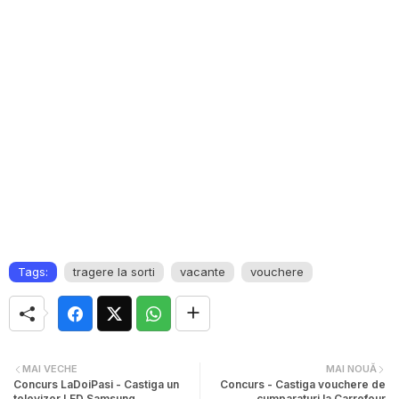
Tags:
tragere la sorti
vacante
vouchere
MAI VECHE
MAI NOUĂ
Concurs LaDoiPasi - Castiga un
Concurs - Castiga vouchere de
televizor LED Samsung
cumparaturi la Carrefour