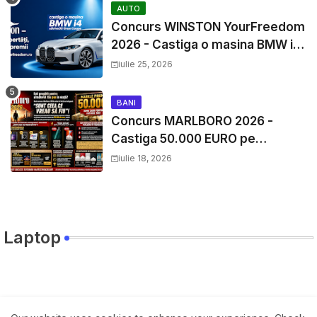
AUTO
Concurs WINSTON YourFreedom
2026 - Castiga o masina BMW i4
si mii de premii cash
iulie 25, 2026
BANI
Concurs MARLBORO 2026 -
Castiga 50.000 EURO pe
YourDecision.ro
iulie 18, 2026
Laptop
Travel