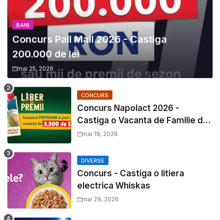
BANI
Concurs Pall Mall 2026 - Castiga
200.000 de lei
mai 25, 2026
CONCURS
Concurs Napolact 2026 -
Castiga o Vacanta de Familie de
3500 Euro
mai 19, 2026
DIVERSE
Concurs - Castiga o litiera
electrica Whiskas
mai 29, 2026