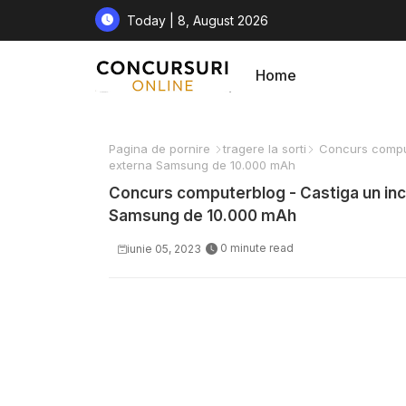
Today | 8, August 2026
Home
Pagina de pornire
tragere la sorti
Concurs comput
externa Samsung de 10.000 mAh
Concurs computerblog - Castiga un in
Samsung de 10.000 mAh
0 minute read
iunie 05, 2023