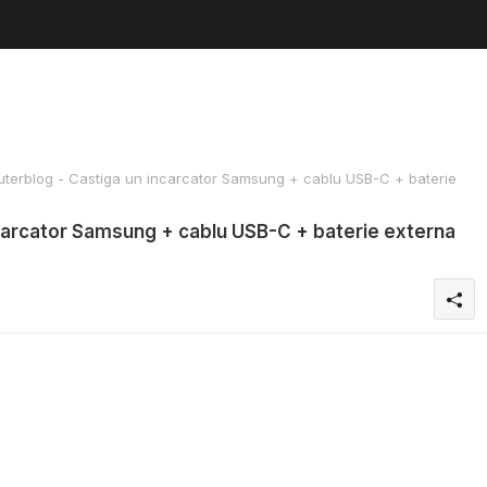
erblog - Castiga un incarcator Samsung + cablu USB-C + baterie
carcator Samsung + cablu USB-C + baterie externa