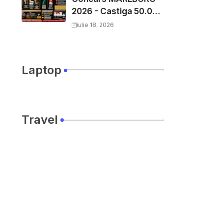
2026 - Castiga 50.000
EURO pe
iulie 18, 2026
YourDecision.ro
Laptop
Travel