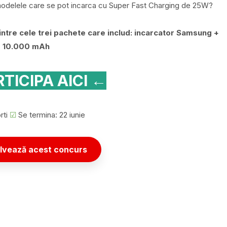
modelele care se pot incarca cu Super Fast Charging de 25W?
intre cele trei pachete care includ: incarcator Samsung +
e 10.000 mAh
TICIPA AICI ←
rti
☑
Se termina: 22 iunie
lvează acest concurs