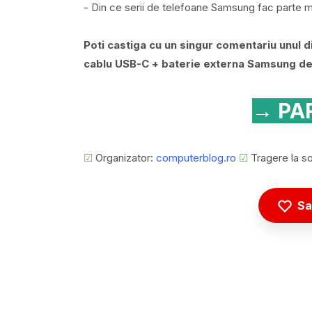
- Din ce serii de telefoane Samsung fac parte 
Poti castiga cu un singur comentariu unul d
cablu USB-C + baterie externa Samsung d
→ PAR
☑
Organizator:
computerblog.ro
☑
Tragere la so
Sa