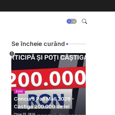
Se încheie curând
BANI
Concurs Pall Mall 2026 -
Castiga 200.000 de lei
mai 25, 2026