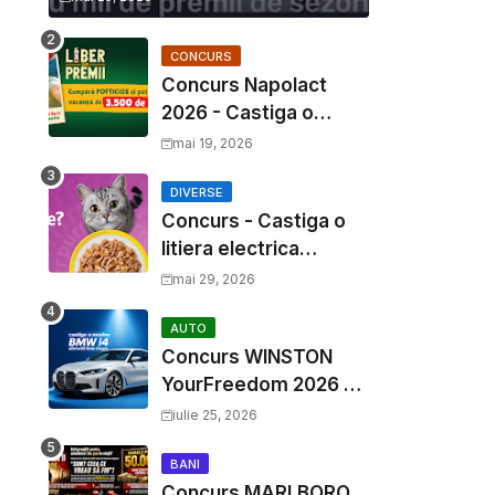
CONCURS
Concurs Napolact
2026 - Castiga o
Vacanta de Familie de
mai 19, 2026
3500 Euro
DIVERSE
Concurs - Castiga o
litiera electrica
Whiskas
mai 29, 2026
AUTO
Concurs WINSTON
YourFreedom 2026 -
Castiga o masina
iulie 25, 2026
BMW i4 si mii de
premii cash
BANI
Concurs MARLBORO