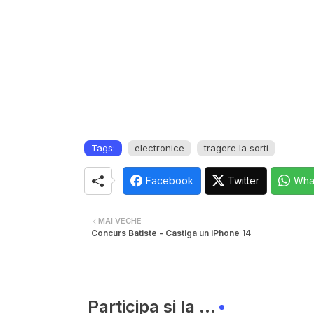
Tags:
electronice
tragere la sorti
Facebook
Twitter
Wha
MAI VECHE
Concurs Batiste - Castiga un iPhone 14
Participa si la ...