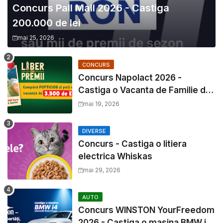
Concurs Pall Mall 2026 - Castiga
200.000 de lei
mai 25, 2026
CONCURS
Concurs Napolact 2026 -
Castiga o Vacanta de Familie de
3500 Euro
mai 19, 2026
DIVERSE
Concurs - Castiga o litiera
electrica Whiskas
mai 29, 2026
AUTO
Concurs WINSTON YourFreedom
2026 - Castiga o masina BMW i4