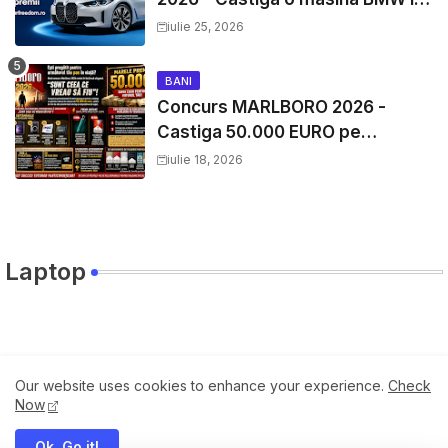
si mii de premii cash
iulie 25, 2026
BANI
Concurs MARLBORO 2026 -
Castiga 50.000 EURO pe
YourDecision.ro
iulie 18, 2026
Laptop
Travel
Our website uses cookies to enhance your experience.
Check
Now
Ok, Go it!