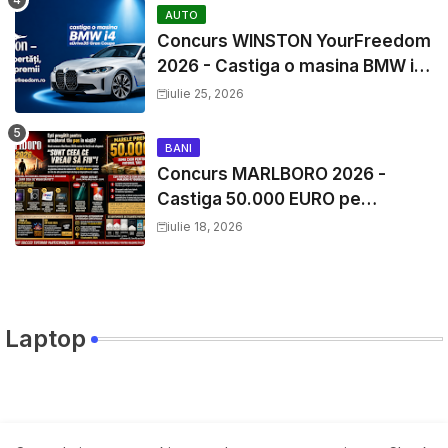
AUTO
Concurs WINSTON YourFreedom
2026 - Castiga o masina BMW i4
si mii de premii cash
iulie 25, 2026
BANI
Concurs MARLBORO 2026 -
Castiga 50.000 EURO pe
YourDecision.ro
iulie 18, 2026
Laptop
Travel