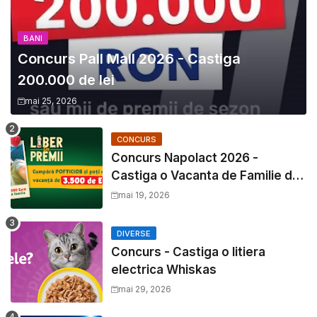
BANI
Concurs Pall Mall 2026 - Castiga
200.000 de lei
mai 25, 2026
CONCURS
Concurs Napolact 2026 -
Castiga o Vacanta de Familie de
3500 Euro
mai 19, 2026
DIVERSE
Concurs - Castiga o litiera
electrica Whiskas
mai 29, 2026