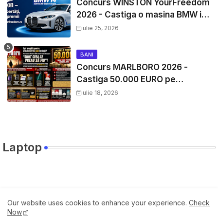
Concurs WINSTON YourFreedom
2026 - Castiga o masina BMW i4
si mii de premii cash
iulie 25, 2026
BANI
Concurs MARLBORO 2026 -
Castiga 50.000 EURO pe
YourDecision.ro
iulie 18, 2026
Laptop
Travel
Our website uses cookies to enhance your experience.
Check
Now