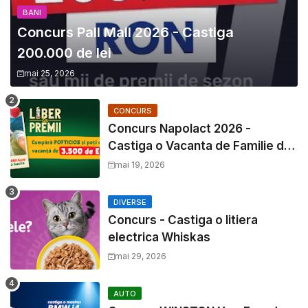
BANI
Concurs Pall Mall 2026 - Castiga
200.000 de lei
mai 25, 2026
CONCURS
Concurs Napolact 2026 -
Castiga o Vacanta de Familie de
3500 Euro
mai 19, 2026
DIVERSE
Concurs - Castiga o litiera
electrica Whiskas
mai 29, 2026
AUTO