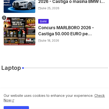
2026 - Castiga o masina BMW i4
si mii de premii cash
iulie 25, 2026
BANI
Concurs MARLBORO 2026 -
Castiga 50.000 EURO pe
YourDecision.ro
iulie 18, 2026
Laptop
Travel
Our website uses cookies to enhance your experience.
Check
Now