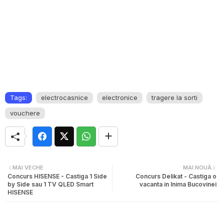
Tags:
electrocasnice
electronice
tragere la sorti
vouchere
MAI VECHE
MAI NOUĂ
Concurs HISENSE - Castiga 1 Side
Concurs Delikat - Castiga o
by Side sau 1 TV QLED Smart
vacanta in Inima Bucovinei
HISENSE