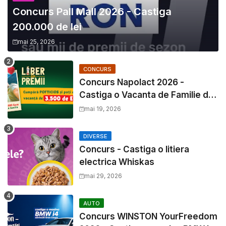
Concurs Pall Mall 2026 - Castiga
200.000 de lei
mai 25, 2026
CONCURS
Concurs Napolact 2026 -
Castiga o Vacanta de Familie de
3500 Euro
mai 19, 2026
DIVERSE
Concurs - Castiga o litiera
electrica Whiskas
mai 29, 2026
AUTO
Concurs WINSTON YourFreedom