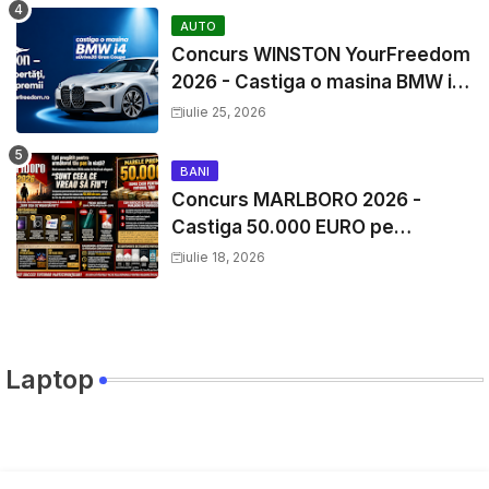
AUTO
Concurs WINSTON YourFreedom
2026 - Castiga o masina BMW i4
si mii de premii cash
iulie 25, 2026
BANI
Concurs MARLBORO 2026 -
Castiga 50.000 EURO pe
YourDecision.ro
iulie 18, 2026
Laptop