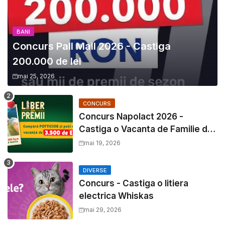
BANI
Concurs Pall Mall 2026 - Castiga
200.000 de lei
mai 25, 2026
CONCURS
Concurs Napolact 2026 -
Castiga o Vacanta de Familie de
3500 Euro
mai 19, 2026
DIVERSE
Concurs - Castiga o litiera
electrica Whiskas
mai 29, 2026