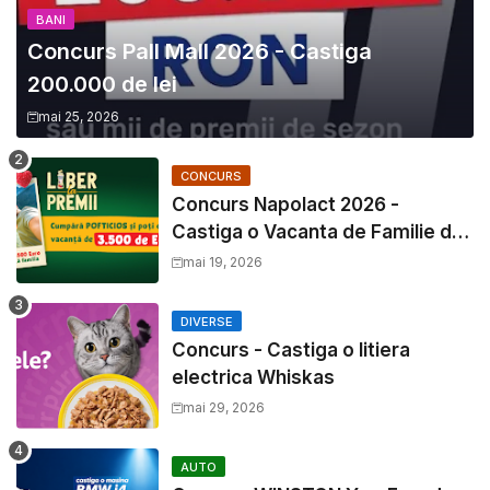
BANI
Concurs Pall Mall 2026 - Castiga
200.000 de lei
mai 25, 2026
CONCURS
Concurs Napolact 2026 -
Castiga o Vacanta de Familie de
3500 Euro
mai 19, 2026
DIVERSE
Concurs - Castiga o litiera
electrica Whiskas
mai 29, 2026
AUTO