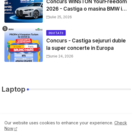
Concurs WINSTON YourFreedom
2026 - Castiga o masina BMW i4
si mii de premii cash
iulie 25, 2026
INVITATII
Concurs - Castiga sejururi duble
la super concerte in Europa
iunie 24, 2026
Laptop
Travel
Our website uses cookies to enhance your experience.
Check
Now