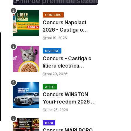
CONCURS
Concurs Napolact
2026 - Castiga o
Vacanta de Familie de
mai 19, 2026
3500 Euro
DIVERSE
Concurs - Castiga o
litiera electrica
Whiskas
mai 29, 2026
AUTO
Concurs WINSTON
YourFreedom 2026 -
Castiga o masina
iulie 25, 2026
BMW i4 si mii de
premii cash
BANI
Concurs MARLBORO