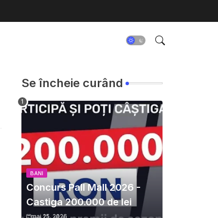
Se încheie curând
BANI
Concurs Pall Mall 2026 -
Castiga 200.000 de lei
mai 25, 2026