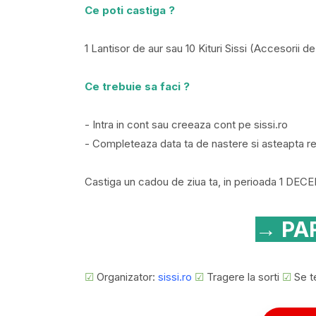
Ce poti castiga ?
1 Lantisor de aur sau 10 Kituri Sissi (Accesorii d
Ce trebuie sa faci ?
- Intra in cont sau creeaza cont pe sissi.ro
- Completeaza data ta de nastere si asteapta re
Castiga un cadou de ziua ta, in perioada 1 DE
→ PAR
☑
Organizator:
sissi.ro
☑
Tragere la sorti
☑
Se t