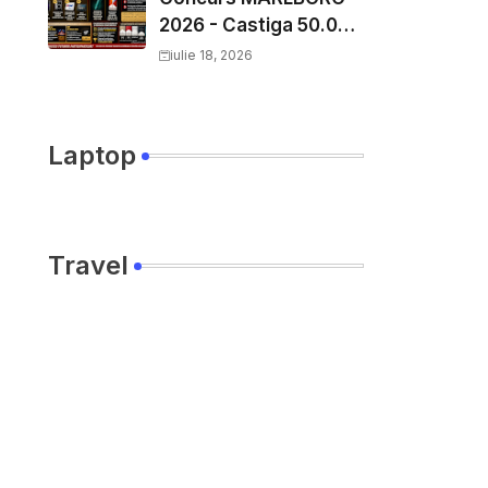
2026 - Castiga 50.000
EURO pe
iulie 18, 2026
YourDecision.ro
Laptop
Travel