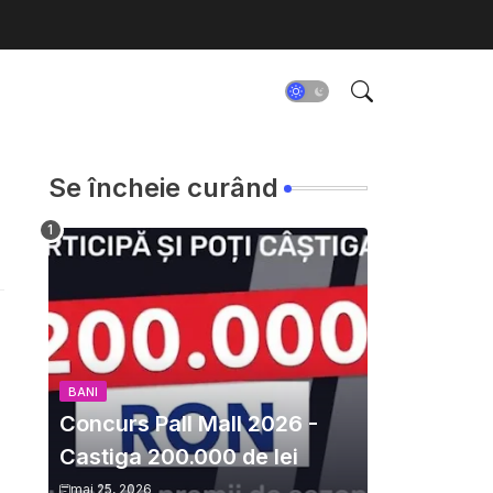
Se încheie curând
BANI
Concurs Pall Mall 2026 -
Castiga 200.000 de lei
mai 25, 2026