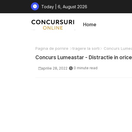
Today | 6, August 2026
Home
Pagina de pornire
tragere la sorti
Concurs Lumeast
Concurs Lumeastar - Distractie in oric
0 minute read
aprilie 28, 2022