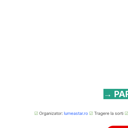
→ PAR
☑
Organizator:
lumeastar.ro
☑
Tragere la sorti