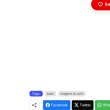
Sa
Tags:
bani
tragere la sorti
Facebook
Twitter
Wha