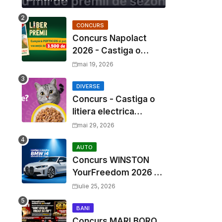
CONCURS
Concurs Napolact
2026 - Castiga o
Vacanta de Familie de
mai 19, 2026
3500 Euro
DIVERSE
Concurs - Castiga o
litiera electrica
Whiskas
mai 29, 2026
AUTO
Concurs WINSTON
YourFreedom 2026 -
Castiga o masina
iulie 25, 2026
BMW i4 si mii de
premii cash
BANI
Concurs MARLBORO