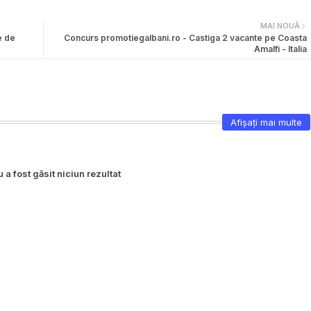
MAI NOUĂ
e de
Concurs promotiegalbani.ro - Castiga 2 vacante pe Coasta
Amalfi - Italia
Afișați mai multe
 a fost găsit niciun rezultat