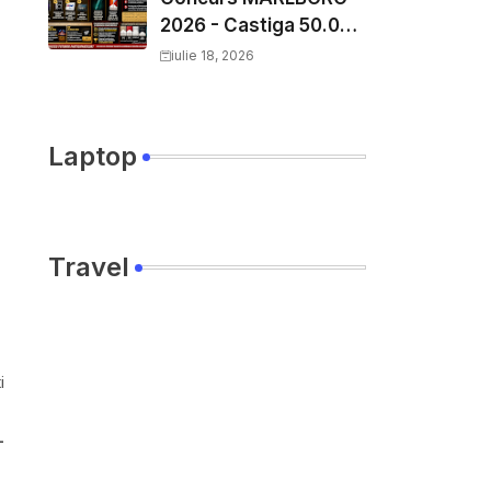
2026 - Castiga 50.000
EURO pe
iulie 18, 2026
YourDecision.ro
Laptop
Travel
i
-