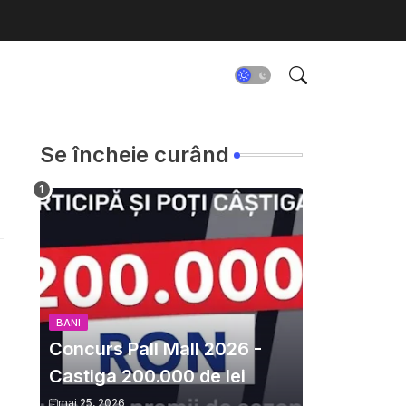
Se încheie curând
BANI
Concurs Pall Mall 2026 -
Castiga 200.000 de lei
mai 25, 2026