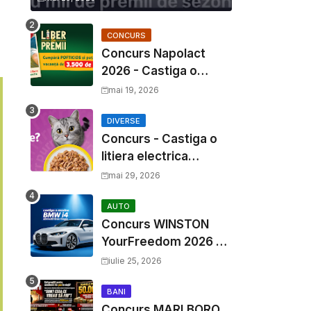
CONCURS
Concurs Napolact
2026 - Castiga o
Vacanta de Familie de
mai 19, 2026
3500 Euro
DIVERSE
Concurs - Castiga o
litiera electrica
Whiskas
mai 29, 2026
AUTO
Concurs WINSTON
YourFreedom 2026 -
Castiga o masina
iulie 25, 2026
BMW i4 si mii de
premii cash
BANI
Concurs MARLBORO