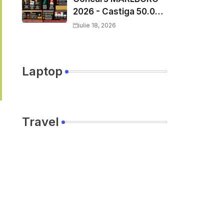
2026 - Castiga 50.000
EURO pe
iulie 18, 2026
YourDecision.ro
Laptop
Travel