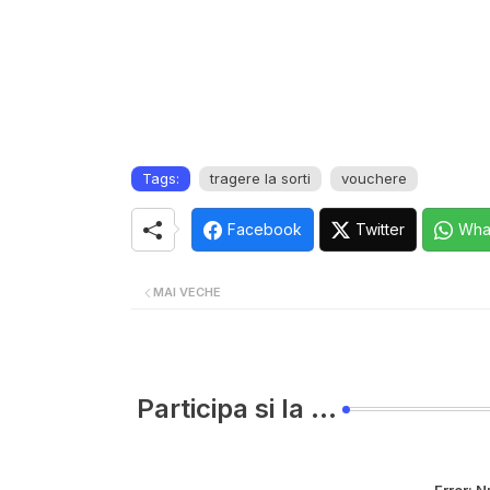
Tags:
tragere la sorti
vouchere
Facebook
Twitter
Wha
MAI VECHE
Participa si la ...