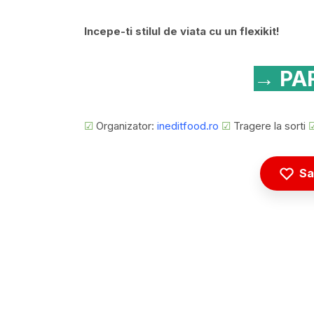
Incepe-ti stilul de viata cu un flexikit!
→ PAR
☑
Organizator:
ineditfood.ro
☑
Tragere la sorti
Sa