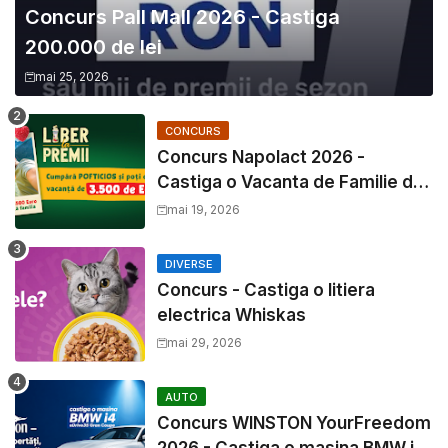
Concurs Pall Mall 2026 - Castiga
200.000 de lei
mai 25, 2026
CONCURS
Concurs Napolact 2026 -
Castiga o Vacanta de Familie de
3500 Euro
mai 19, 2026
DIVERSE
Concurs - Castiga o litiera
electrica Whiskas
mai 29, 2026
AUTO
Concurs WINSTON YourFreedom