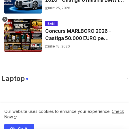
2026 - Castiga o masina BMW i4
si mii de premii cash
iulie 25, 2026
BANI
Concurs MARLBORO 2026 -
Castiga 50.000 EURO pe
YourDecision.ro
iulie 18, 2026
Laptop
Travel
Our website uses cookies to enhance your experience.
Check
Now
Ok, Go it!