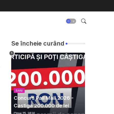
Se încheie curând
BANI
Concurs Pall Mall 2026 -
Castiga 200.000 de lei
mai 25, 2026