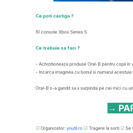
Ce poti castiga ?
10 console Xbox Series S
Ce trebuie sa faci ?
- Achizitioneaza produse Oral-B pentru copii in
- Incarca imaginea cu bonul si numarul acestuia 
Oral-B s-a gandit sa ii surpinda pe cei mici cu u
→ PAR
☑
Organizator:
youtil.ro
☑
Tragere la sorti
☑
Se t