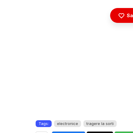
Sa
Tags:
electronice
tragere la sorti