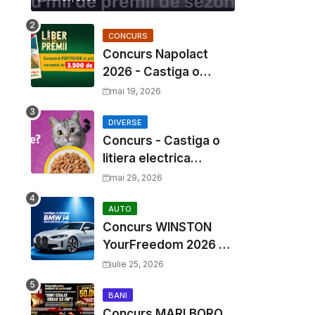
CONCURS
Concurs Napolact
2026 - Castiga o
Vacanta de Familie de
mai 19, 2026
3500 Euro
DIVERSE
Concurs - Castiga o
litiera electrica
Whiskas
mai 29, 2026
AUTO
Concurs WINSTON
YourFreedom 2026 -
Castiga o masina
iulie 25, 2026
BMW i4 si mii de
premii cash
BANI
Concurs MARLBORO