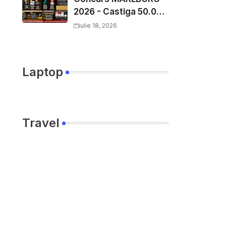
2026 - Castiga 50.000
EURO pe
iulie 18, 2026
YourDecision.ro
Laptop
Travel