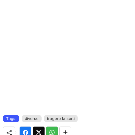
Tags:
diverse
tragere la sorti