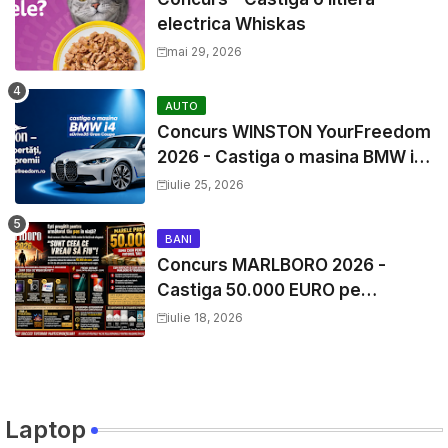
electrica Whiskas
mai 29, 2026
AUTO
Concurs WINSTON YourFreedom
2026 - Castiga o masina BMW i4
si mii de premii cash
iulie 25, 2026
BANI
Concurs MARLBORO 2026 -
Castiga 50.000 EURO pe
YourDecision.ro
iulie 18, 2026
Laptop