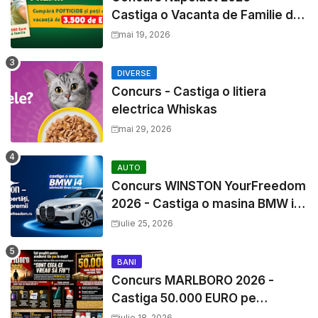
Castiga o Vacanta de Familie de
3500 Euro
mai 19, 2026
DIVERSE
Concurs - Castiga o litiera
electrica Whiskas
mai 29, 2026
AUTO
Concurs WINSTON YourFreedom
2026 - Castiga o masina BMW i4
si mii de premii cash
iulie 25, 2026
BANI
Concurs MARLBORO 2026 -
Castiga 50.000 EURO pe
YourDecision.ro
iulie 18, 2026