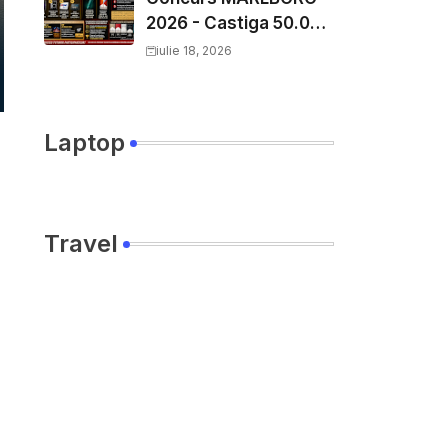
2026 - Castiga 50.000
EURO pe
iulie 18, 2026
YourDecision.ro
Laptop
Travel