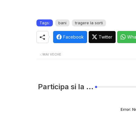
Tags:
bani
tragere la sorti
Facebook
Twitter
Wha
MAI VECHE
Participa si la ...
Error:
Nu