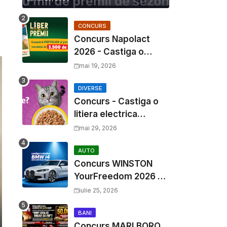
CONCURS
Concurs Napolact
2026 - Castiga o
Vacanta de Familie de
mai 19, 2026
3500 Euro
DIVERSE
Concurs - Castiga o
litiera electrica
Whiskas
mai 29, 2026
AUTO
Concurs WINSTON
YourFreedom 2026 -
Castiga o masina
iulie 25, 2026
BMW i4 si mii de
premii cash
BANI
Concurs MARLBORO