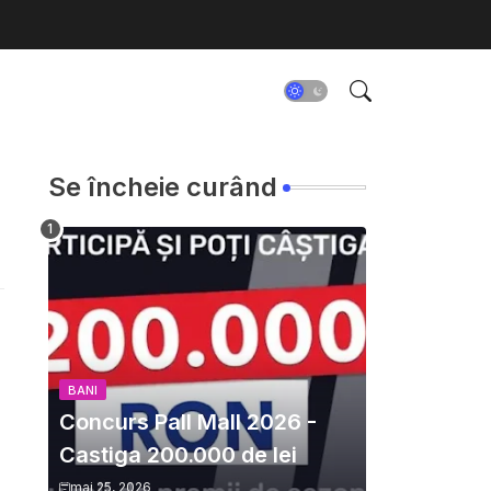
Se încheie curând
BANI
Concurs Pall Mall 2026 -
Castiga 200.000 de lei
mai 25, 2026