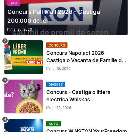
BANI
Concurs Pall Mall 2026 - Castiga
200.000 de lei
mai 25, 2026
CONCURS
Concurs Napolact 2026 -
Castiga o Vacanta de Familie de
3500 Euro
mai 19, 2026
DIVERSE
Concurs - Castiga o litiera
electrica Whiskas
mai 29, 2026
AUTO
Concurs WINSTON YourFreedom