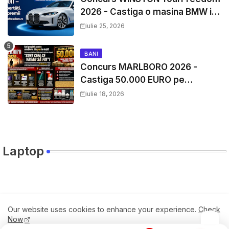
2026 - Castiga o masina BMW i4
si mii de premii cash
iulie 25, 2026
BANI
Concurs MARLBORO 2026 -
Castiga 50.000 EURO pe
YourDecision.ro
iulie 18, 2026
Laptop
Travel
Our website uses cookies to enhance your experience.
Check
Now