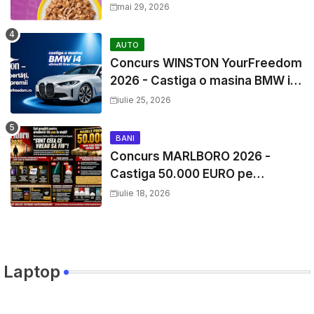
mai 29, 2026
AUTO
Concurs WINSTON YourFreedom
2026 - Castiga o masina BMW i4
si mii de premii cash
iulie 25, 2026
BANI
Concurs MARLBORO 2026 -
Castiga 50.000 EURO pe
YourDecision.ro
iulie 18, 2026
Laptop