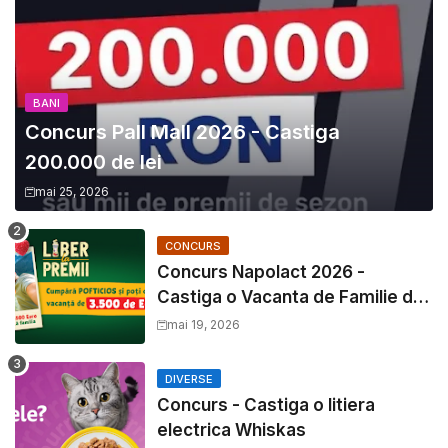
BANI
Concurs Pall Mall 2026 - Castiga
200.000 de lei
mai 25, 2026
CONCURS
Concurs Napolact 2026 -
Castiga o Vacanta de Familie de
3500 Euro
mai 19, 2026
DIVERSE
Concurs - Castiga o litiera
electrica Whiskas