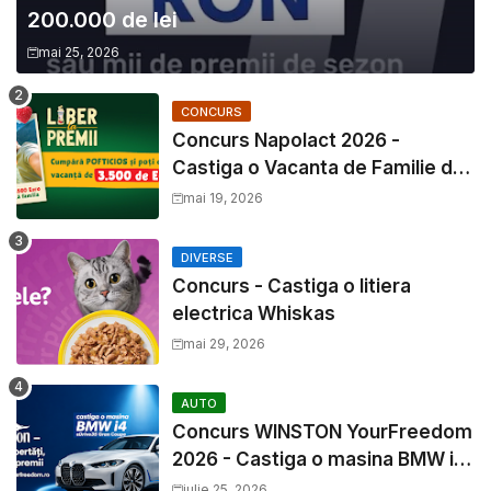
200.000 de lei
mai 25, 2026
CONCURS
Concurs Napolact 2026 -
Castiga o Vacanta de Familie de
3500 Euro
mai 19, 2026
DIVERSE
Concurs - Castiga o litiera
electrica Whiskas
mai 29, 2026
AUTO
Concurs WINSTON YourFreedom
2026 - Castiga o masina BMW i4
si mii de premii cash
iulie 25, 2026