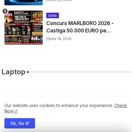
BANI
Concurs MARLBORO 2026 -
Castiga 50.000 EURO pe
YourDecision.ro
iulie 18, 2026
Laptop
Travel
Our website uses cookies to enhance your experience.
Check
Now
Ok, Go it!